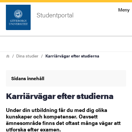
Startsida
Meny
Studentportal
Sök
Sidfot
Logga
Sök
Länkstig
in
Hem
Dina studier
Karriärvägar efter studierna
Sidans innehåll
Karriärvägar efter studierna
Under din utbildning får du med dig olika
kunskaper och kompetenser. Oavsett
ämnesområde finns det oftast många vägar att
utforska efter examen.