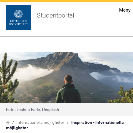
Startsida
Meny
Studentportal
Sök
Sidfot
Logga
Bild
Sök
in
Foto: Joshua Earle, Unsplash
Länkstig
Hem
Internationella möjligheter
Inspiration - Internationella
möjligheter