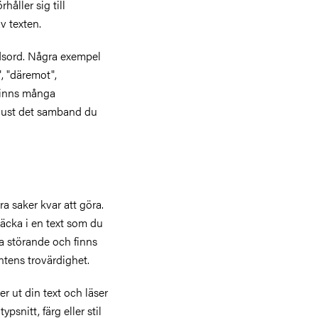
håller sig till
v texten.
ndsord. Några exempel
", "däremot",
 finns många
 just det samband du
a saker kvar att göra.
täcka i en text som du
ra störande och finns
entens trovärdighet.
er ut din text och läser
psnitt, färg eller stil