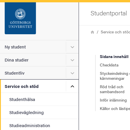
Startsida
Studentportal
Sök
Länkstig
Hem
Service och stö
Sidfot
Undermeny för Ny student
Ny student
Sidans innehåll
Undermeny för Dina studie
Dina studier
Checklista
Undermeny för Studentliv
Studentliv
Styckeindelning
kärnmeningar
Undermeny för Service och
Service och stöd
Röd tråd och
sambandsord
Studenthälsa
Inför inlämning
Källor och lästip
Studievägledning
Studieadministration