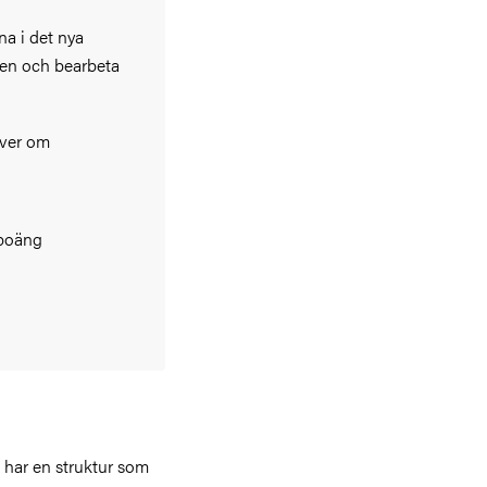
a i det nya
xten och bearbeta
river om
poäng
n har en struktur som