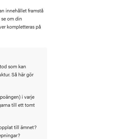
an innehållet framstå
l se om din
ver kompletteras på
etod som kan
uktur. Så här gör
poängen) i varje
rna till ett tomt
opplat till ämnet?
repningar?