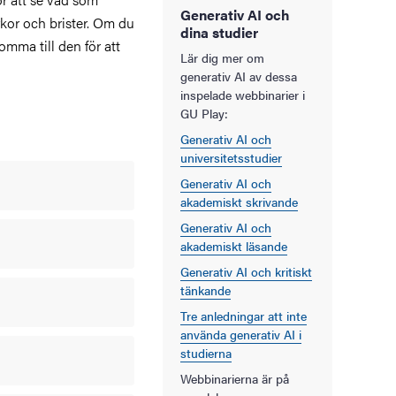
Generativ AI och
rkor och brister. Om du
dina studier
omma till den för att
Lär dig mer om
generativ AI av dessa
inspelade webbinarier i
GU Play:
Generativ AI och
universitetsstudier
Generativ AI och
akademiskt skrivande
Generativ AI och
akademiskt läsande
Generativ AI och kritiskt
tänkande
Tre anledningar att inte
använda generativ AI i
studierna
Webbinarierna är på