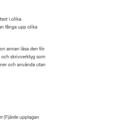
ext i olika
an fånga upp olika
gon annan läsa den för
- och skrivverktyg som
 ner och använda utan
er
(Fjärde upplagan