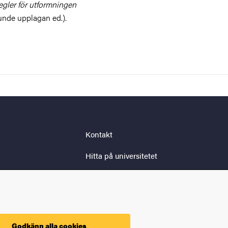
gler för utformningen
unde upplagan ed.).
Kontakt
Hitta på universitetet
Fakulteter och institutioner
Säkerhet på universitetet
Behandling av
Godkänn alla cookies