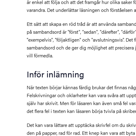
är enkel att följa och att det framgår hur olika saker för
varandra. Det underlättar läsningen och förståelsen a
Ett sätt att skapa en röd tråd är att använda samba
på sambandsord är "först", "sedan", "därefter", "därför
"exempelvis", "följaktligen" och "avslutningsvis". Det
sambandsord och de ger dig möjlighet att precisera
vill förmedla.
Inför inlämning
När texten börjar kännas färdig brukar det finnas någr
Felskrivningar och oklarheter kan vara svåra att upp
själv har skrivit. Men för läsaren kan även små fel va
det flera fel i texten kan läsaren börja tvivla på skrib
Det kan vara lättare att upptäcka skrivfel om du skriv
den på papper, rad för rad. Ett knep kan vara att byta ty