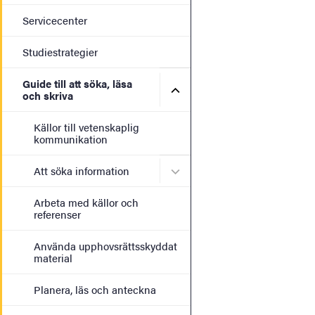
Servicecenter
Studiestrategier
Guide till att söka, läsa
Undermeny för Guide till at
och skriva
Källor till vetenskaplig
kommunikation
Undermeny för Att söka in
Att söka information
Arbeta med källor och
referenser
Använda upphovsrättsskyddat
material
Planera, läs och anteckna