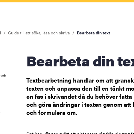
d
Guide till att söka, läsa och skriva
Bearbeta din text
Bearbeta din te
r
 och
Textbearbetning handlar om att grans
texten och anpassa den till en tänkt mo
 stöd
en fas i skrivandet då du behöver fatt
och göra ändringar i texten genom att lä
och formulera om.
s
Det kan kännas svårt att distansera sig från sin text f