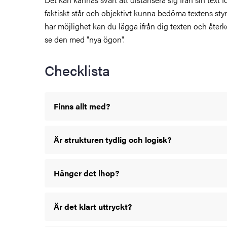
faktiskt står och objektivt kunna bedöma textens sty
har möjlighet kan du lägga ifrån dig texten och återk
se den med "nya ögon".
t söka, läsa och skriva
Checklista
Finns allt med?
formation
Är strukturen tydlig och logisk?
Hänger det ihop?
Är det klart uttryckt?