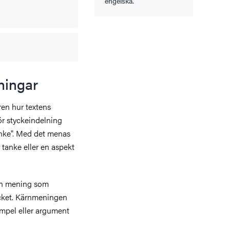
engelska.
ningar
aren hur textens
ör styckeindelning
anke". Med det menas
 tanke eller en aspekt
 en mening som
ycket. Kärnmeningen
empel eller argument