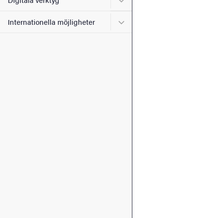
Undermeny för Internatione
Internationella möjligheter