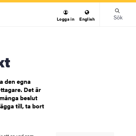
Sök
Logga in
English
xt
ka den egna
ttagare. Det är
a många beslut
gga till, ta bort
ör att se vad som