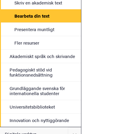
Skriv en akademisk text
Bearbeta din text
Presentera muntligt
Fler resurser
Akademiskt språk och skrivande
Pedagogiskt stöd vid
funktionsnedsättning
Grundläggande svenska för
internationella studenter
Universitetsbiblioteket
Innovation och nyttiggörande
Undermeny för Digitala ver
Digitala verktyg