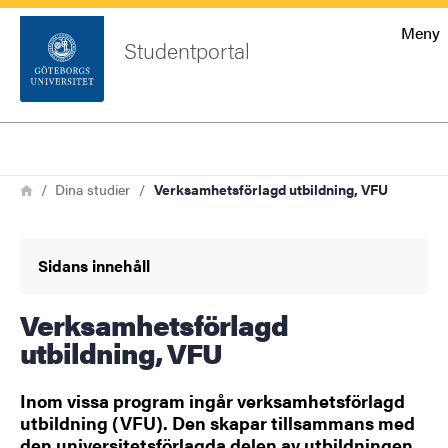
Startsida
Meny
Studentportal
Sök
Sidfot
Logga
Sök
Länkstig
in
Hem
Dina studier
Verksamhetsförlagd utbildning, VFU
Sidans innehåll
Verksamhetsförlagd
utbildning, VFU
Inom vissa program ingår verksamhetsförlagd
utbildning (VFU). Den skapar tillsammans med
den universitetsförlagda delen av utbildningen