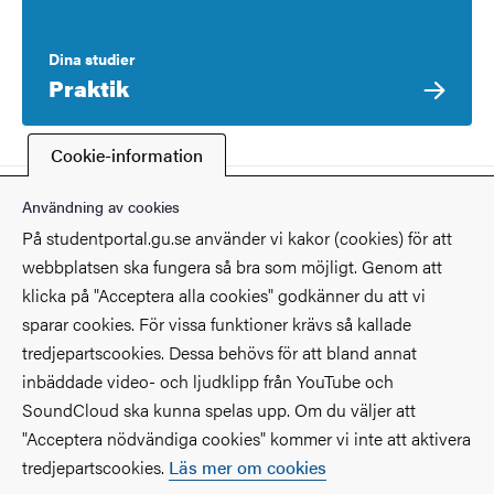
Dina studier
Praktik
Cookie-information
Senast ändrad
2 april 2026
Användning av cookies
På studentportal.gu.se använder vi kakor (cookies) för att
webbplatsen ska fungera så bra som möjligt. Genom att
klicka på "Acceptera alla cookies" godkänner du att vi
sparar cookies. För vissa funktioner krävs så kallade
Kontakt
tredjepartscookies. Dessa behövs för att bland annat
inbäddade video- och ljudklipp från YouTube och
Hitta på universitetet
SoundCloud ska kunna spelas upp. Om du väljer att
"Acceptera nödvändiga cookies" kommer vi inte att aktivera
Fakulteter och institutioner
tredjepartscookies.
Läs mer om cookies
Säkerhet på universitetet