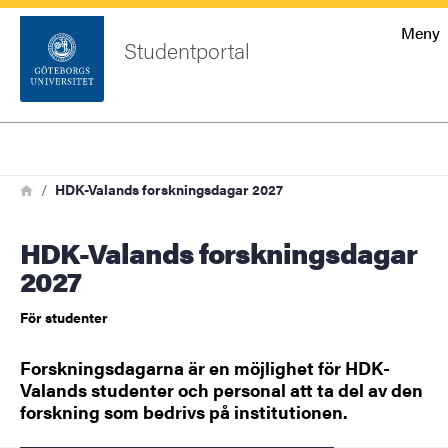
Startsida
Meny
Studentportal
Sök
Sidfot
Logga
Sök
Länkstig
in
Hem
HDK-Valands forskningsdagar 2027
HDK-Valands forskningsdagar
2027
För studenter
Forskningsdagarna är en möjlighet för HDK-
Valands studenter och personal att ta del av den
forskning som bedrivs på institutionen.