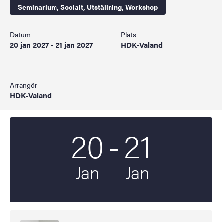
Seminarium,
Socialt,
Utställning,
Workshop
Datum
Plats
20 jan 2027 - 21 jan 2027
HDK-Valand
Arrangör
HDK-Valand
Till
20
-
21
Startdatum
2027
Slutdatum
2027
Jan
Jan