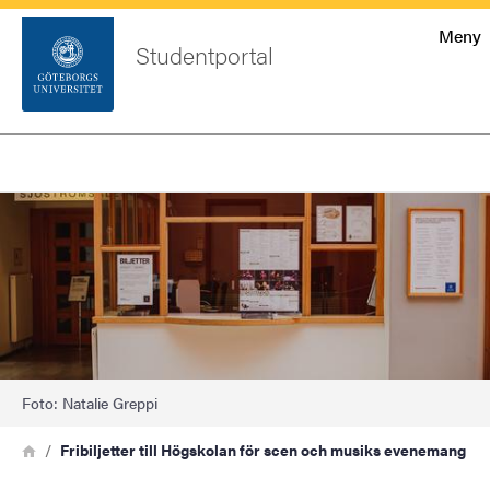
Startsida
Meny
Studentportal
Sök
Sidfot
Logga
Bild
Sök
in
Foto: Natalie Greppi
Länkstig
Hem
Fribiljetter till Högskolan för scen och musiks evenemang