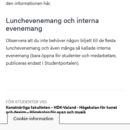
den informationen här.
Lunchevenemang och interna
evenemang
Observera att du inte behöver någon biljett till de flesta
lunchevenemang och även många så kallade interna
evenemang (bara öppna för studenter och medarbetare,
publiceras endast i Studentportalen).
FÖR STUDENTER VID:
Konstnärliga fakulteten • HDK-Valand - Högskolan för konst
och design • Högskolan för scen och musik
Cookie-information
Senast ändrad
22 juli 2026