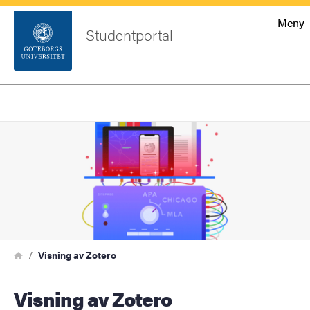
Startsida
Meny
Studentportal
Sök
Sidfot
Logga
Bild
Sök
in
Länkstig
Hem
Visning av Zotero
Visning av Zotero