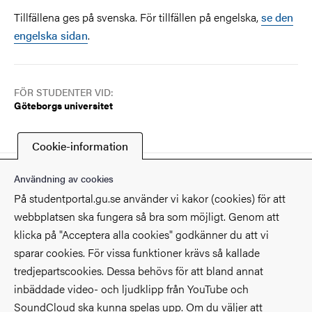
Tillfällena ges på svenska. För tillfällen på engelska,
se den
engelska sidan
.
FÖR STUDENTER VID:
Göteborgs universitet
Cookie-information
Senast ändrad
17 juni 2026
Användning av cookies
På studentportal.gu.se använder vi kakor (cookies) för att
webbplatsen ska fungera så bra som möjligt. Genom att
klicka på "Acceptera alla cookies" godkänner du att vi
sparar cookies. För vissa funktioner krävs så kallade
Kontakt
tredjepartscookies. Dessa behövs för att bland annat
inbäddade video- och ljudklipp från YouTube och
Hitta på universitetet
SoundCloud ska kunna spelas upp. Om du väljer att