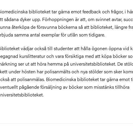
iomedicinska biblioteket tar gärna emot feedback och frågor, i h
tt sådana dyker upp. Förhoppningen är att, om svinnet avtar, succ
unna återköpa de försvunna böckerna så att biblioteket, längre fr
rbjuda samma antal exemplar för utlån som tidigare.
iblioteket vädjar också till studenter att hålla ögonen öppna vid 
egagnad kurslitteratur och vara försiktiga med att köpa böcker s
ärkning ser ut att höra hemma på universitetsbiblioteket. De stö
kett under hösten har polisanmälts och nya stölder som sker ko
ckså att polisanmälas. Biomedicinska biblioteket tar gärna emot 
ventuellt pågående försäljning av böcker som misstänks tillhöra
niversitetsbiblioteket.