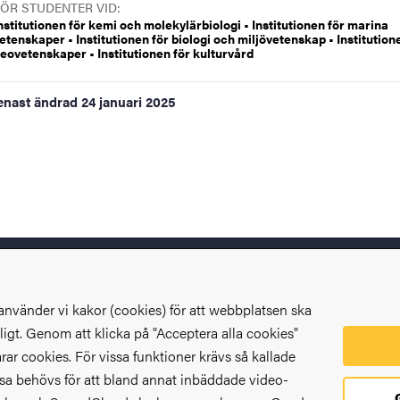
ÖR STUDENTER VID:
nstitutionen för kemi och molekylärbiologi • Institutionen för marina
etenskaper • Institutionen för biologi och miljövetenskap • Institution
eovetenskaper • Institutionen för kulturvård
enast ändrad
24 januari 2025
använder vi kakor (cookies) för att webbplatsen ska
igt. Genom att klicka på "Acceptera alla cookies"
rar cookies. För vissa funktioner krävs så kallade
ssa behövs för att bland annat inbäddade video-