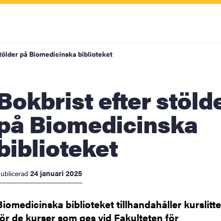
stölder på Biomedicinska biblioteket
ist efter stölder
r
på Biomedicinska
biblioteket
 stöd
ktyg
24 januari 2025
ublicerad
lla möjligheter
Biomedicinska biblioteket tillhandahåller kurslitt
för de kurser som ges vid Fakulteten för