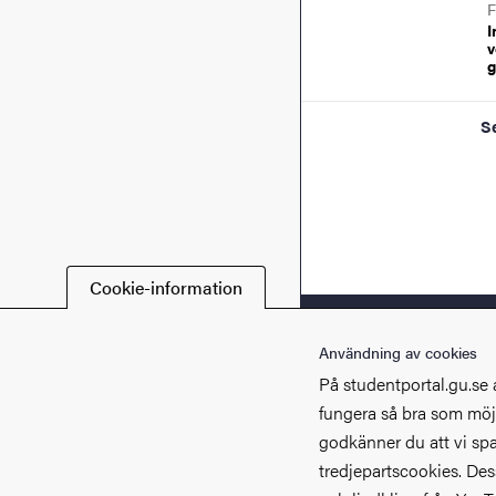
F
I
v
g
S
Cookie-information
Användning av cookies
På studentportal.gu.se 
fungera så bra som möjl
godkänner du att vi spa
tredjepartscookies. De