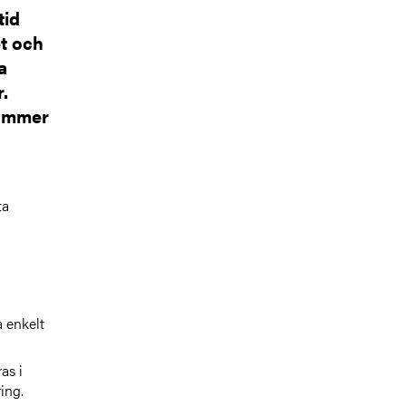
tid
et och
a
.
kommer
ta
a enkelt
as i
ing.