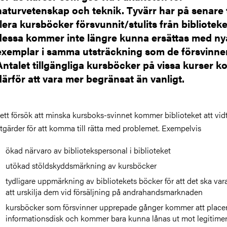
naturvetenskap och teknik. Tyvärr har på senare 
flera kursböcker försvunnit/stulits från bibliotek
dessa kommer inte längre kunna ersättas med ny
exemplar i samma utsträckning som de försvinner
Antalet tillgängliga kursböcker på vissa kurser 
därför att vara mer begränsat än vanligt.
 ett försök att minska kursboks-svinnet kommer biblioteket att vid
tgärder för att komma till rätta med problemet. Exempelvis
ökad närvaro av bibliotekspersonal i biblioteket
utökad stöldskyddsmärkning av kursböcker
tydligare uppmärkning av bibliotekets böcker för att det ska var
att urskilja dem vid försäljning på andrahandsmarknaden
kursböcker som försvinner upprepade gånger kommer att placer
informationsdisk och kommer bara kunna lånas ut mot legitimer