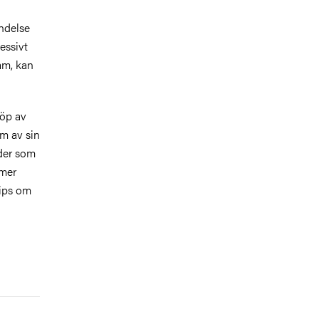
ändelse
essivt
am, kan
köp av
om av sin
lder som
mmer
tips om