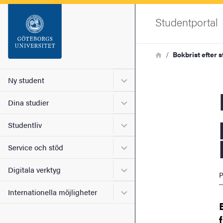
Startsida
Studentportal
Sök
Länkstig
Hem
Bokbrist efter 
Sidfot
Undermeny för Ny student
Ny student
Bokbr
Undermeny för Dina studie
Dina studier
Undermeny för Studentliv
Studentliv
Undermeny för Service och
Service och stöd
Undermeny för Digitala ver
Digitala verktyg
P
Undermeny för Internatione
Internationella möjligheter