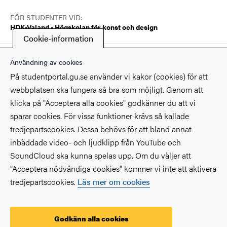
FÖR STUDENTER VID:
HDK-Valand - Högskolan för konst och design
Cookie-information
Senast ändrad
4 mars 2026
Användning av cookies
På studentportal.gu.se använder vi kakor (cookies) för att
webbplatsen ska fungera så bra som möjligt. Genom att
klicka på "Acceptera alla cookies" godkänner du att vi
sparar cookies. För vissa funktioner krävs så kallade
Kontakt
tredjepartscookies. Dessa behövs för att bland annat
inbäddade video- och ljudklipp från YouTube och
Hitta på universitetet
SoundCloud ska kunna spelas upp. Om du väljer att
"Acceptera nödvändiga cookies" kommer vi inte att aktivera
Fakulteter och institutioner
tredjepartscookies.
Läs mer om cookies
Säkerhet på universitetet
Behandling av personuppgifter
Godkänn alla cookies