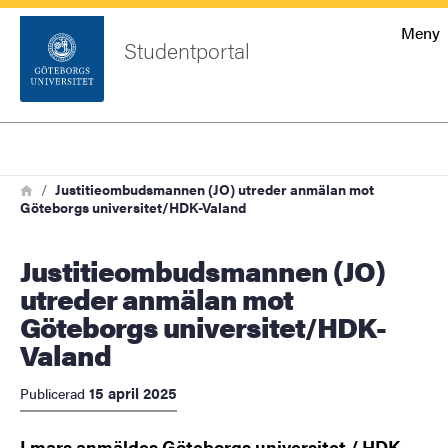
Startsida
Meny
Studentportal
Sök
Sidfot
Logga
Sök
Länkstig
in
Hem
Justitieombudsmannen (JO) utreder anmälan mot
Göteborgs universitet/HDK-Valand
Justitieombudsmannen (JO)
utreder anmälan mot
Göteborgs universitet/HDK-
Valand
15 april 2025
Publicerad
I mars anmäldes Göteborgs universitet / HDK-