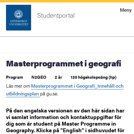
Startsida
Meny
Studentportal
Sök
Sidfot
Logga
Sök
in
Masterprogrammet i geografi
Program
N2GEO
2 år
120 högskolepoäng (hp)
Läs mer om
Masterprogrammet i Geografi_Innehåll och
utbildningsplan
på gu.se.
På den engelska versionen av den här sidan har
vi samlat information och kontaktuppgifter för
dig som är student på Master Programme in
Geography. Klicka på "English" i sidhuvudet för